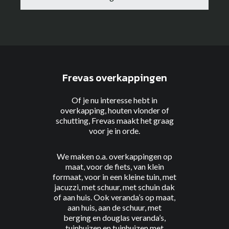
Frevas overkappingen
Of je nu interesse hebt in
overkapping, houten vlonder of
schutting, Frevas maakt het graag
voor je in orde.
We maken o.a. overkappingen
op
maat
,
voor de fiets
, van
klein
formaat
, voor
in een kleine tuin
, met
jacuzzi
, met
schuur
, met
schuin dak
of
aan huis
. Ook veranda’s
op maat
,
aan
huis
, aan
de schuur
, met
berging
en
douglas
veranda’s,
tuinhuizen
en
tuinhuizen met